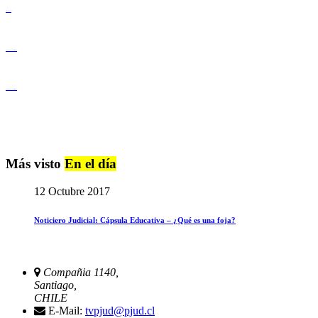
Derechos Humanos
Igualdad de Género y No Discriminación
Igualdad de Género y No Discriminación
Más visto
En el día
12 Octubre 2017
Noticiero Judicial: Cápsula Educativa – ¿Qué es una foja?
Compañia 1140,
Santiago,
CHILE
E-Mail:
tvpjud@pjud.cl