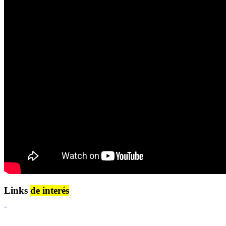
Links
de interés
Lenguaje Claro