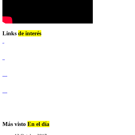
Links
de interés
Lenguaje Claro
Derechos Humanos
Igualdad de Género y No Discriminación
Igualdad de Género y No Discriminación
Más visto
En el día