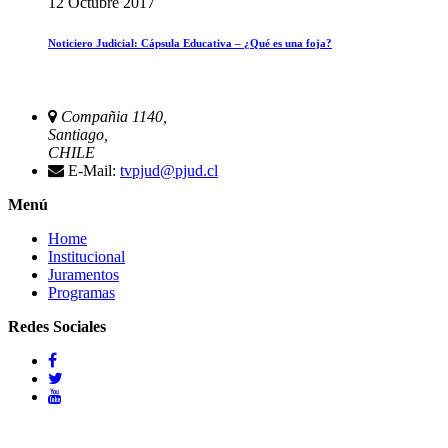
12 Octubre 2017
Noticiero Judicial: Cápsula Educativa – ¿Qué es una foja?
Compañia 1140,
Santiago,
CHILE
E-Mail:
tvpjud@pjud.cl
Menú
Home
Institucional
Juramentos
Programas
Redes Sociales