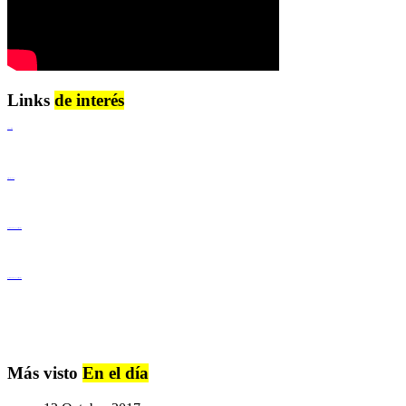
Links
de interés
Lenguaje Claro
Derechos Humanos
Igualdad de Género y No Discriminación
Igualdad de Género y No Discriminación
Más visto
En el día