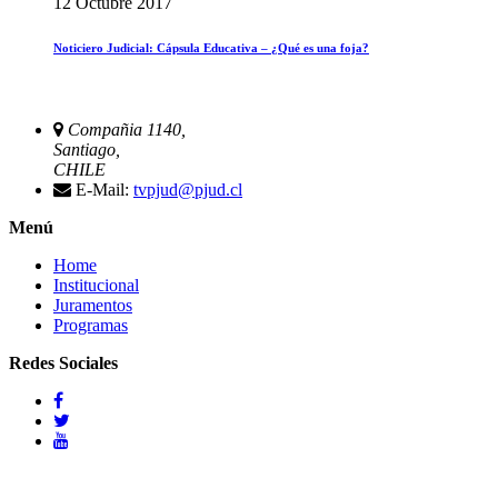
12 Octubre 2017
Noticiero Judicial: Cápsula Educativa – ¿Qué es una foja?
Compañia 1140,
Santiago,
CHILE
E-Mail:
tvpjud@pjud.cl
Menú
Home
Institucional
Juramentos
Programas
Redes Sociales