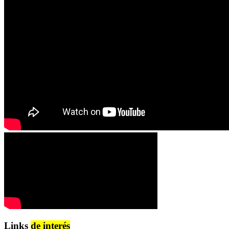
Links
de interés