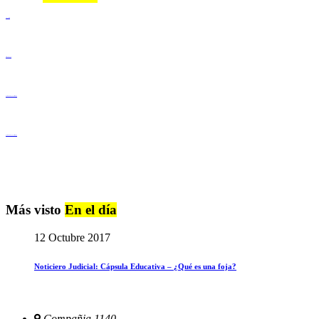
Lenguaje Claro
Derechos Humanos
Igualdad de Género y No Discriminación
Igualdad de Género y No Discriminación
Más visto
En el día
12 Octubre 2017
Noticiero Judicial: Cápsula Educativa – ¿Qué es una foja?
Compañia 1140,