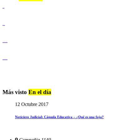
Lenguaje Claro
Derechos Humanos
Igualdad de Género y No Discriminación
Igualdad de Género y No Discriminación
Más visto
En el día
12 Octubre 2017
Noticiero Judicial: Cápsula Educativa – ¿Qué es una foja?
Compañia 1140,