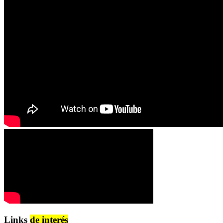
Links
de interés