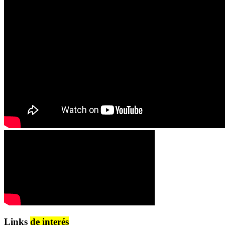
Links
de interés