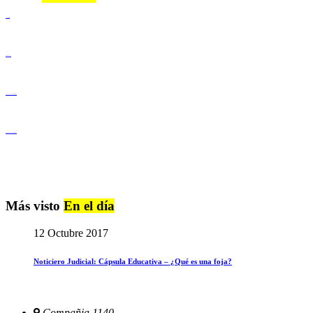
Lenguaje Claro
Derechos Humanos
Igualdad de Género y No Discriminación
Igualdad de Género y No Discriminación
Más visto
En el día
12 Octubre 2017
Noticiero Judicial: Cápsula Educativa – ¿Qué es una foja?
Compañia 1140,