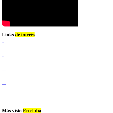
Links
de interés
Lenguaje Claro
Derechos Humanos
Igualdad de Género y No Discriminación
Igualdad de Género y No Discriminación
Más visto
En el día