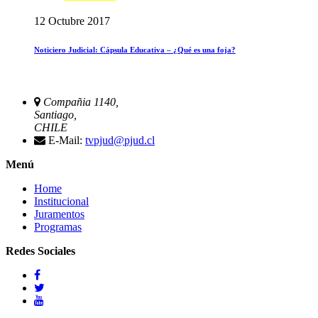
12 Octubre 2017
Noticiero Judicial: Cápsula Educativa – ¿Qué es una foja?
Compañia 1140,
Santiago,
CHILE
E-Mail:
tvpjud@pjud.cl
Menú
Home
Institucional
Juramentos
Programas
Redes Sociales