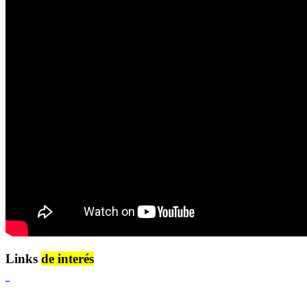
Links
de interés
Lenguaje Claro