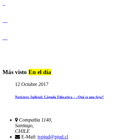
Derechos Humanos
Igualdad de Género y No Discriminación
Igualdad de Género y No Discriminación
Más visto
En el día
12 Octubre 2017
Noticiero Judicial: Cápsula Educativa – ¿Qué es una foja?
Compañia 1140,
Santiago,
CHILE
E-Mail:
tvpjud@pjud.cl