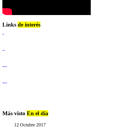
Links
de interés
Lenguaje Claro
Derechos Humanos
Igualdad de Género y No Discriminación
Igualdad de Género y No Discriminación
Más visto
En el día
12 Octubre 2017