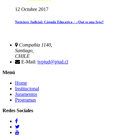
12 Octubre 2017
Noticiero Judicial: Cápsula Educativa – ¿Qué es una foja?
Compañia 1140,
Santiago,
CHILE
E-Mail:
tvpjud@pjud.cl
Menú
Home
Institucional
Juramentos
Programas
Redes Sociales