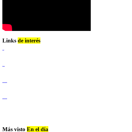
Links
de interés
Lenguaje Claro
Derechos Humanos
Igualdad de Género y No Discriminación
Igualdad de Género y No Discriminación
Más visto
En el día