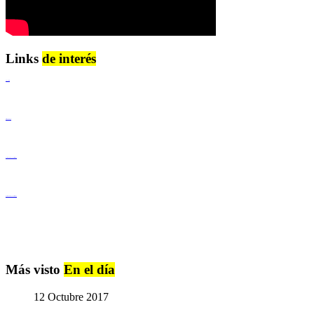
Links
de interés
Lenguaje Claro
Derechos Humanos
Igualdad de Género y No Discriminación
Igualdad de Género y No Discriminación
Más visto
En el día
12 Octubre 2017