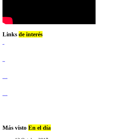
Links
de interés
Lenguaje Claro
Derechos Humanos
Igualdad de Género y No Discriminación
Igualdad de Género y No Discriminación
Más visto
En el día