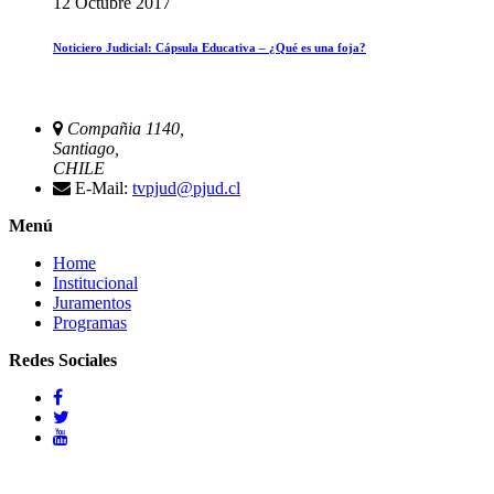
12 Octubre 2017
Noticiero Judicial: Cápsula Educativa – ¿Qué es una foja?
Compañia 1140,
Santiago,
CHILE
E-Mail:
tvpjud@pjud.cl
Menú
Home
Institucional
Juramentos
Programas
Redes Sociales