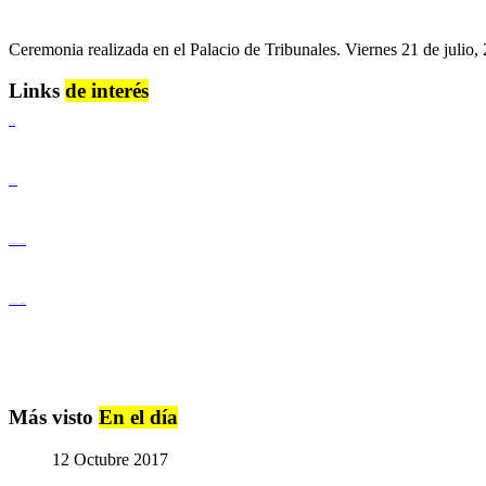
Ceremonia realizada en el Palacio de Tribunales. Viernes 21 de julio,
Links
de interés
Lenguaje Claro
Derechos Humanos
Igualdad de Género y No Discriminación
Igualdad de Género y No Discriminación
Más visto
En el día
12 Octubre 2017