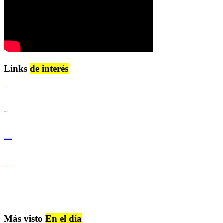
Links
de interés
Lenguaje Claro
Derechos Humanos
Igualdad de Género y No Discriminación
Igualdad de Género y No Discriminación
Más visto
En el día