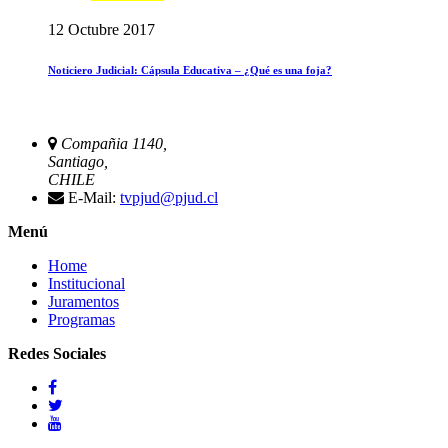
12 Octubre 2017
Noticiero Judicial: Cápsula Educativa – ¿Qué es una foja?
Compañia 1140,
Santiago,
CHILE
E-Mail:
tvpjud@pjud.cl
Menú
Home
Institucional
Juramentos
Programas
Redes Sociales