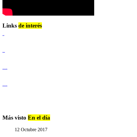
Links
de interés
Lenguaje Claro
Derechos Humanos
Igualdad de Género y No Discriminación
Igualdad de Género y No Discriminación
Más visto
En el día
12 Octubre 2017