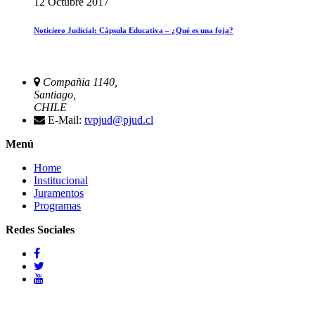
12 Octubre 2017
Noticiero Judicial: Cápsula Educativa – ¿Qué es una foja?
Compañia 1140,
Santiago,
CHILE
E-Mail:
tvpjud@pjud.cl
Menú
Home
Institucional
Juramentos
Programas
Redes Sociales