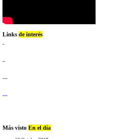
Links
de interés
Lenguaje Claro
Derechos Humanos
Igualdad de Género y No Discriminación
Igualdad de Género y No Discriminación
Más visto
En el día