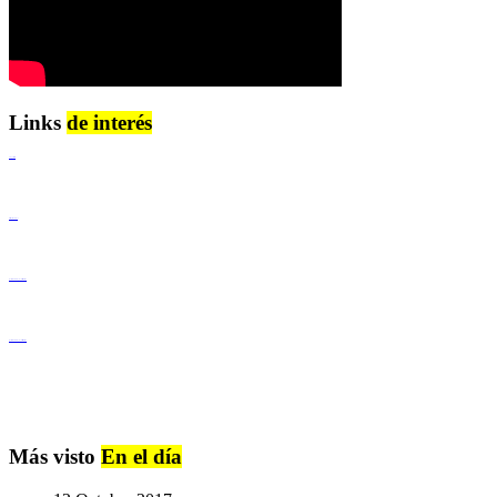
Links
de interés
Lenguaje Claro
Derechos Humanos
Igualdad de Género y No Discriminación
Igualdad de Género y No Discriminación
Más visto
En el día