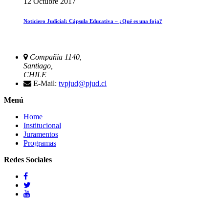
12 Octubre 2017
Noticiero Judicial: Cápsula Educativa – ¿Qué es una foja?
Compañia 1140,
Santiago,
CHILE
E-Mail:
tvpjud@pjud.cl
Menú
Home
Institucional
Juramentos
Programas
Redes Sociales