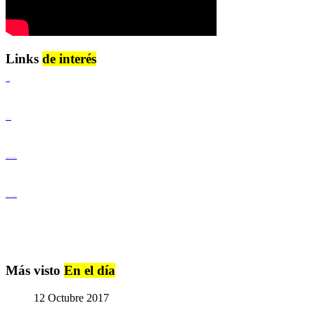
Links
de interés
Lenguaje Claro
Derechos Humanos
Igualdad de Género y No Discriminación
Igualdad de Género y No Discriminación
Más visto
En el día
12 Octubre 2017