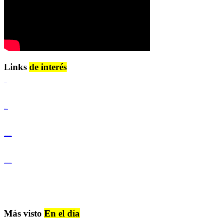
Links
de interés
Lenguaje Claro
Derechos Humanos
Igualdad de Género y No Discriminación
Igualdad de Género y No Discriminación
Más visto
En el día