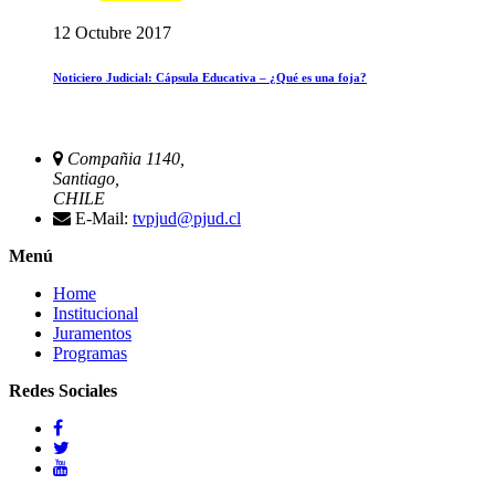
12 Octubre 2017
Noticiero Judicial: Cápsula Educativa – ¿Qué es una foja?
Compañia 1140,
Santiago,
CHILE
E-Mail:
tvpjud@pjud.cl
Menú
Home
Institucional
Juramentos
Programas
Redes Sociales