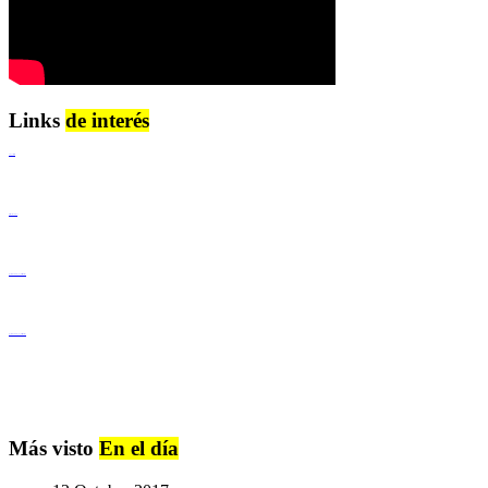
Links
de interés
Lenguaje Claro
Derechos Humanos
Igualdad de Género y No Discriminación
Igualdad de Género y No Discriminación
Más visto
En el día