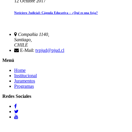
12 Octubre 2017
Noticiero Judicial: Cápsula Educativa – ¿Qué es una foja?
Compañia 1140,
Santiago,
CHILE
E-Mail:
tvpjud@pjud.cl
Menú
Home
Institucional
Juramentos
Programas
Redes Sociales