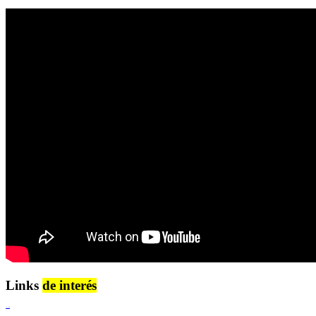
Links
de interés
Lenguaje Claro