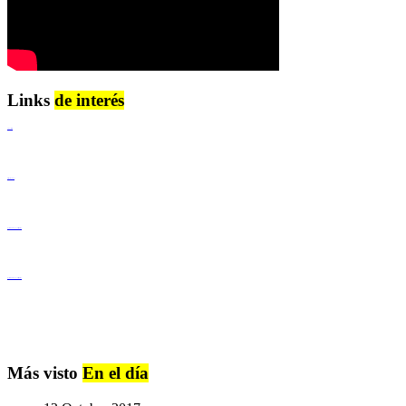
Links
de interés
Lenguaje Claro
Derechos Humanos
Igualdad de Género y No Discriminación
Igualdad de Género y No Discriminación
Más visto
En el día