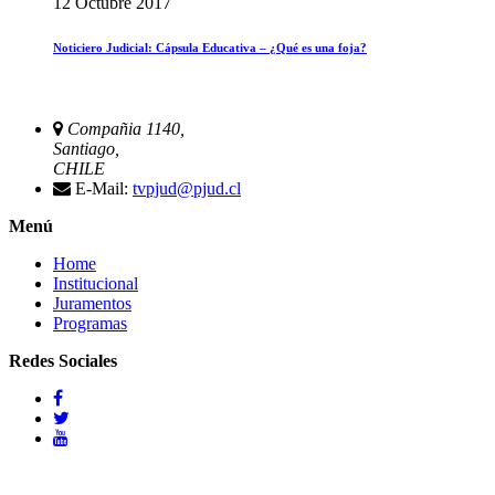
12 Octubre 2017
Noticiero Judicial: Cápsula Educativa – ¿Qué es una foja?
Compañia 1140,
Santiago,
CHILE
E-Mail:
tvpjud@pjud.cl
Menú
Home
Institucional
Juramentos
Programas
Redes Sociales