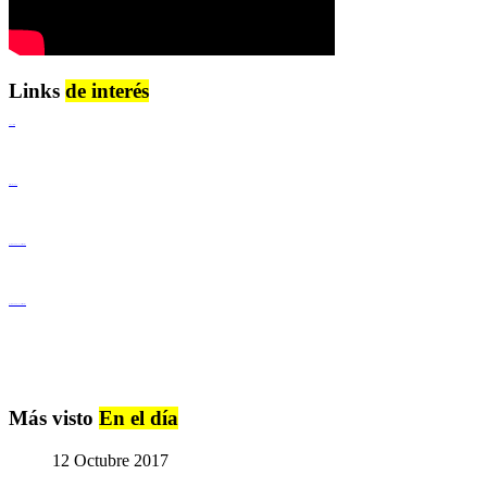
Links
de interés
Lenguaje Claro
Derechos Humanos
Igualdad de Género y No Discriminación
Igualdad de Género y No Discriminación
Más visto
En el día
12 Octubre 2017