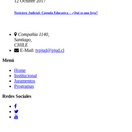
12 Octubre 2017
Noticiero Judicial: Cápsula Educativa – ¿Qué es una foja?
Compañia 1140,
Santiago,
CHILE
E-Mail:
tvpjud@pjud.cl
Menú
Home
Institucional
Juramentos
Programas
Redes Sociales