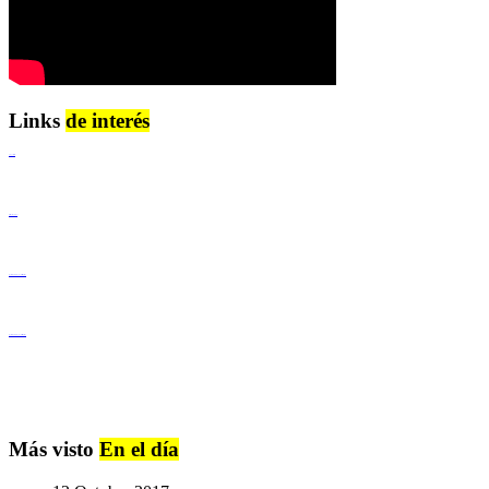
Links
de interés
Lenguaje Claro
Derechos Humanos
Igualdad de Género y No Discriminación
Igualdad de Género y No Discriminación
Más visto
En el día