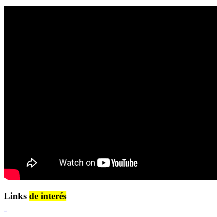
Links
de interés
Lenguaje Claro