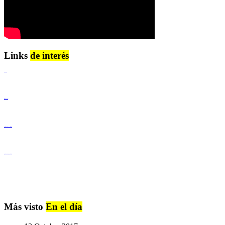
Links
de interés
Lenguaje Claro
Derechos Humanos
Igualdad de Género y No Discriminación
Igualdad de Género y No Discriminación
Más visto
En el día