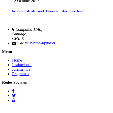
12 Octubre 2017
Noticiero Judicial: Cápsula Educativa – ¿Qué es una foja?
Compañia 1140,
Santiago,
CHILE
E-Mail:
tvpjud@pjud.cl
Menú
Home
Institucional
Juramentos
Programas
Redes Sociales