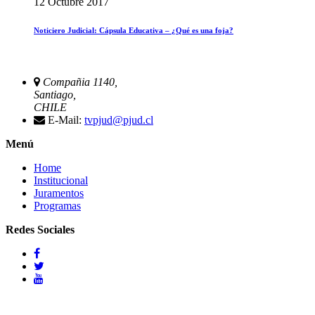
12 Octubre 2017
Noticiero Judicial: Cápsula Educativa – ¿Qué es una foja?
Compañia 1140,
Santiago,
CHILE
E-Mail:
tvpjud@pjud.cl
Menú
Home
Institucional
Juramentos
Programas
Redes Sociales