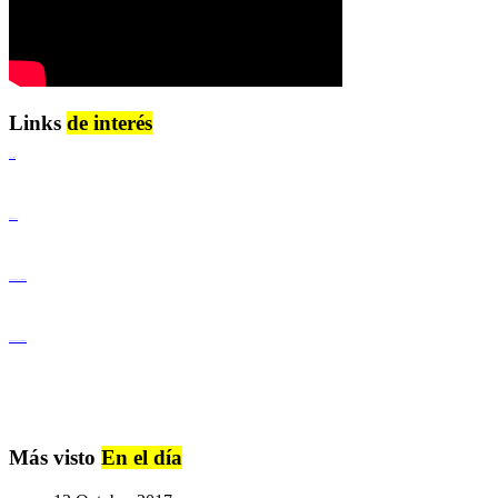
Links
de interés
Lenguaje Claro
Derechos Humanos
Igualdad de Género y No Discriminación
Igualdad de Género y No Discriminación
Más visto
En el día