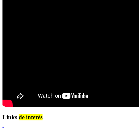
Links
de interés
Lenguaje Claro