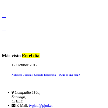
Derechos Humanos
Igualdad de Género y No Discriminación
Igualdad de Género y No Discriminación
Más visto
En el día
12 Octubre 2017
Noticiero Judicial: Cápsula Educativa – ¿Qué es una foja?
Compañia 1140,
Santiago,
CHILE
E-Mail:
tvpjud@pjud.cl