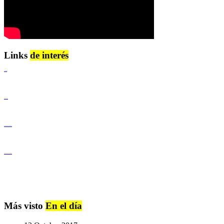
Links
de interés
Lenguaje Claro
Derechos Humanos
Igualdad de Género y No Discriminación
Igualdad de Género y No Discriminación
Más visto
En el día