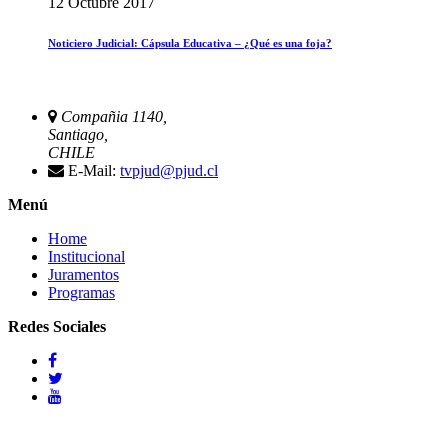
12 Octubre 2017
Noticiero Judicial: Cápsula Educativa – ¿Qué es una foja?
Compañia 1140,
Santiago,
CHILE
E-Mail:
tvpjud@pjud.cl
Menú
Home
Institucional
Juramentos
Programas
Redes Sociales