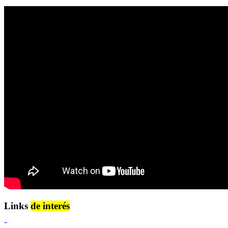
Links
de interés
Lenguaje Claro