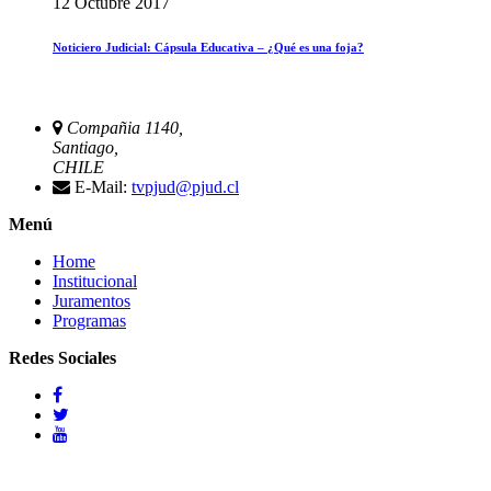
12 Octubre 2017
Noticiero Judicial: Cápsula Educativa – ¿Qué es una foja?
Compañia 1140,
Santiago,
CHILE
E-Mail:
tvpjud@pjud.cl
Menú
Home
Institucional
Juramentos
Programas
Redes Sociales