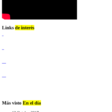
Links
de interés
Lenguaje Claro
Derechos Humanos
Igualdad de Género y No Discriminación
Igualdad de Género y No Discriminación
Más visto
En el día