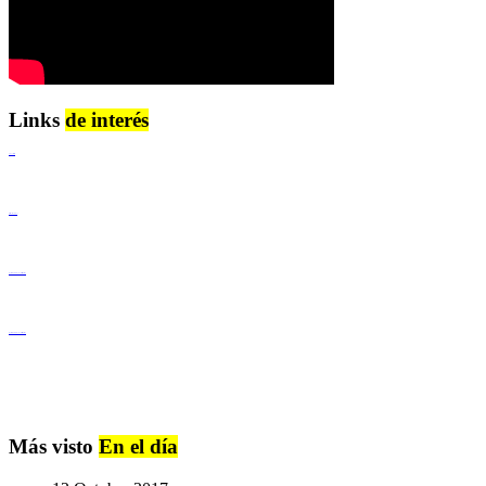
Links
de interés
Lenguaje Claro
Derechos Humanos
Igualdad de Género y No Discriminación
Igualdad de Género y No Discriminación
Más visto
En el día