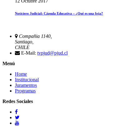
12 Octubre 2017
Noticiero Judicial: Cápsula Educativa – ¿Qué es una foja?
Compañia 1140,
Santiago,
CHILE
E-Mail:
tvpjud@pjud.cl
Menú
Home
Institucional
Juramentos
Programas
Redes Sociales