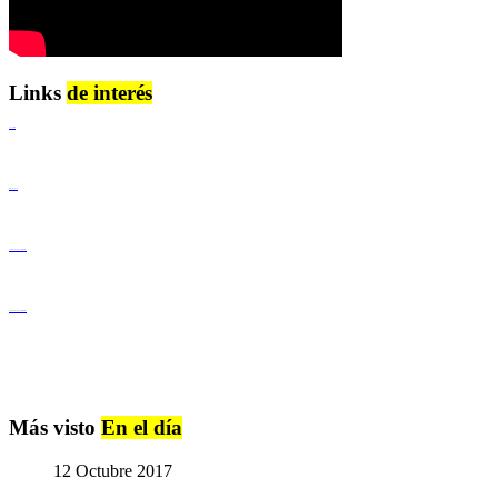
Links
de interés
Lenguaje Claro
Derechos Humanos
Igualdad de Género y No Discriminación
Igualdad de Género y No Discriminación
Más visto
En el día
12 Octubre 2017