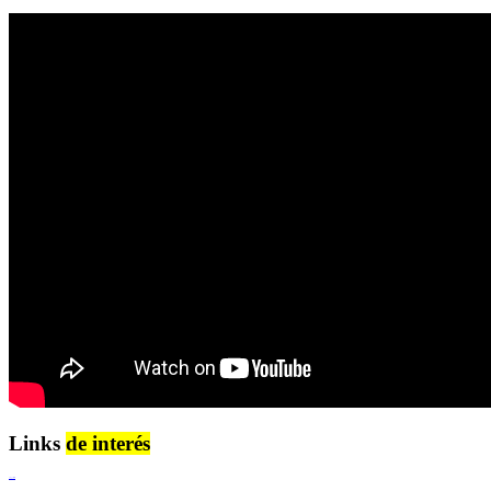
Links
de interés
Lenguaje Claro