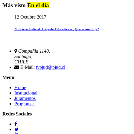
Más visto
En el día
12 Octubre 2017
Noticiero Judicial: Cápsula Educativa – ¿Qué es una foja?
Compañia 1140,
Santiago,
CHILE
E-Mail:
tvpjud@pjud.cl
Menú
Home
Institucional
Juramentos
Programas
Redes Sociales