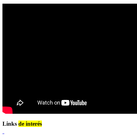
Links
de interés
Lenguaje Claro