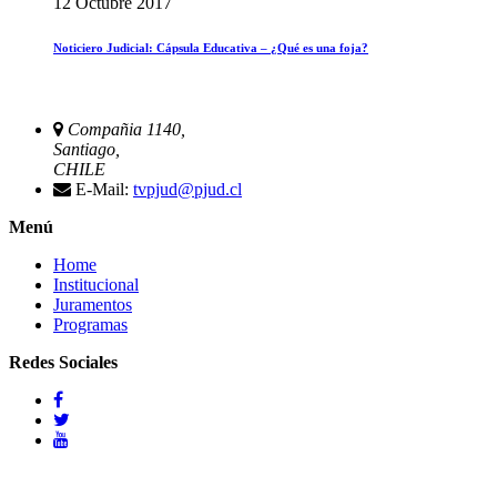
12 Octubre 2017
Noticiero Judicial: Cápsula Educativa – ¿Qué es una foja?
Compañia 1140,
Santiago,
CHILE
E-Mail:
tvpjud@pjud.cl
Menú
Home
Institucional
Juramentos
Programas
Redes Sociales