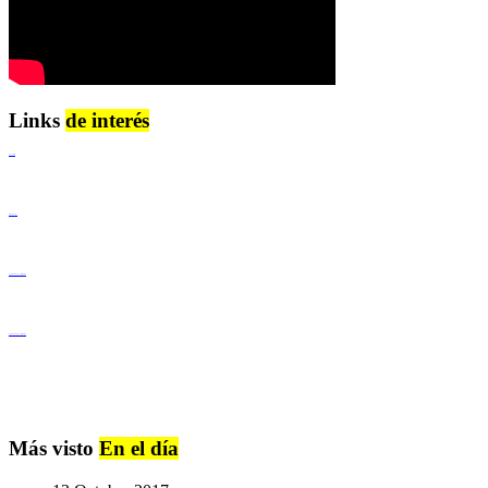
Links
de interés
Lenguaje Claro
Derechos Humanos
Igualdad de Género y No Discriminación
Igualdad de Género y No Discriminación
Más visto
En el día