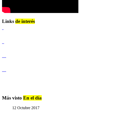
Links
de interés
Lenguaje Claro
Derechos Humanos
Igualdad de Género y No Discriminación
Igualdad de Género y No Discriminación
Más visto
En el día
12 Octubre 2017