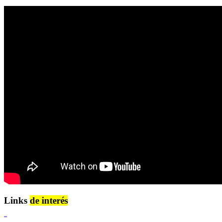
Links
de interés
Lenguaje Claro