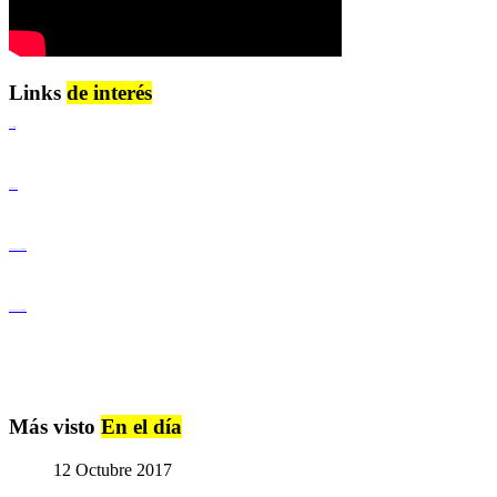
Links
de interés
Lenguaje Claro
Derechos Humanos
Igualdad de Género y No Discriminación
Igualdad de Género y No Discriminación
Más visto
En el día
12 Octubre 2017