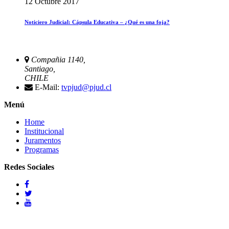
12 Octubre 2017
Noticiero Judicial: Cápsula Educativa – ¿Qué es una foja?
Compañia 1140,
Santiago,
CHILE
E-Mail:
tvpjud@pjud.cl
Menú
Home
Institucional
Juramentos
Programas
Redes Sociales