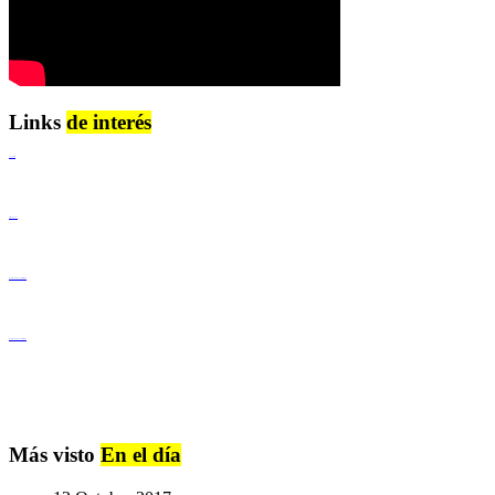
Links
de interés
Lenguaje Claro
Derechos Humanos
Igualdad de Género y No Discriminación
Igualdad de Género y No Discriminación
Más visto
En el día