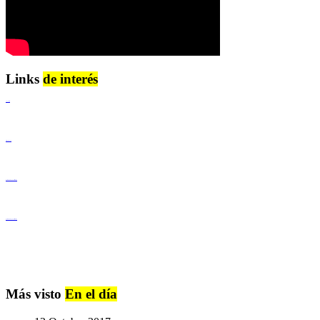
Links
de interés
Lenguaje Claro
Derechos Humanos
Igualdad de Género y No Discriminación
Igualdad de Género y No Discriminación
Más visto
En el día