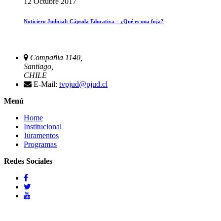
12 Octubre 2017
Noticiero Judicial: Cápsula Educativa – ¿Qué es una foja?
Compañia 1140,
Santiago,
CHILE
E-Mail:
tvpjud@pjud.cl
Menú
Home
Institucional
Juramentos
Programas
Redes Sociales