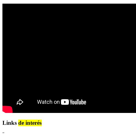
Links
de interés
Lenguaje Claro