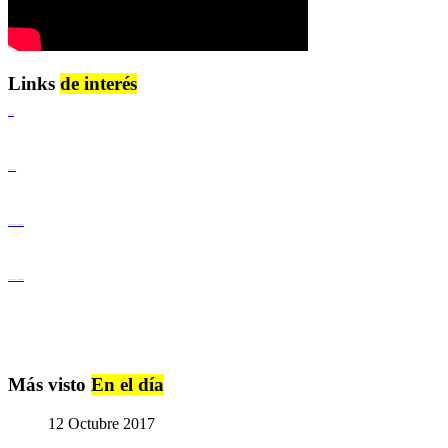
Links
de interés
Lenguaje Claro
Derechos Humanos
Igualdad de Género y No Discriminación
Igualdad de Género y No Discriminación
Más visto
En el día
12 Octubre 2017