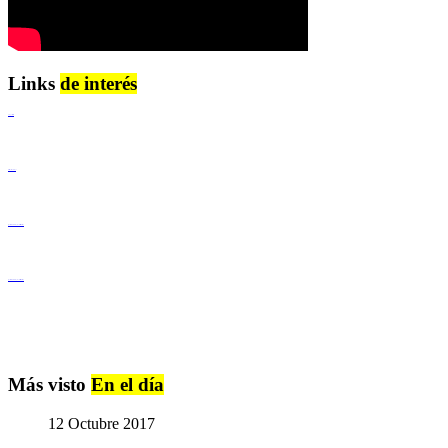
Links
de interés
Lenguaje Claro
Derechos Humanos
Igualdad de Género y No Discriminación
Igualdad de Género y No Discriminación
Más visto
En el día
12 Octubre 2017