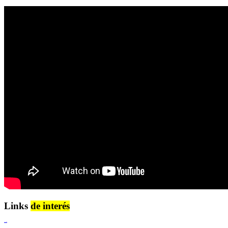
Links
de interés
Lenguaje Claro