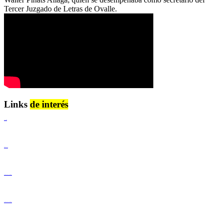
Tercer Juzgado de Letras de Ovalle.
Links
de interés
Lenguaje Claro
Derechos Humanos
Igualdad de Género y No Discriminación
Igualdad de Género y No Discriminación