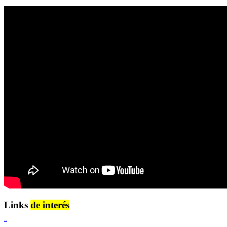
Links
de interés
Lenguaje Claro