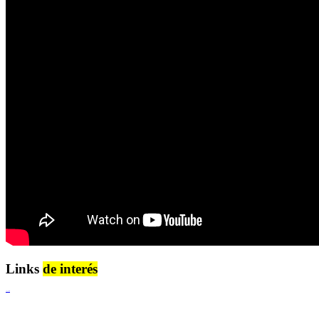
Links
de interés
Lenguaje Claro