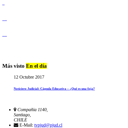
Derechos Humanos
Igualdad de Género y No Discriminación
Igualdad de Género y No Discriminación
Más visto
En el día
12 Octubre 2017
Noticiero Judicial: Cápsula Educativa – ¿Qué es una foja?
Compañia 1140,
Santiago,
CHILE
E-Mail:
tvpjud@pjud.cl