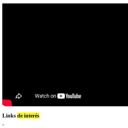
Links
de interés
Lenguaje Claro